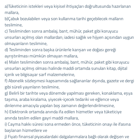
a)Tüketicinin istekleri veya kişisel ihtiyaçları doğrultusunda hazırlanan
mallara,
b)Çabuk bozulabilen veya son kullanma tarihi geçebilecek malların
teslimine,
c) Tesliminden sonra ambalaj, bant, mühür, paket gibi koruyucu
unsurları açılmış olan mallardan; iadesi sağlık ve hijyen açısından uygun
olmayanların teslimine,
d) Tesliminden sonra başka ürünlerle karışan ve doğası gereği
ayrıştırılması mümkün olmayan mallara,
e) Malın tesliminden sonra ambalaj, bant, mühür, paket gibi koruyucu
unsurları açılmış olması halinde maddi ortamda sunulan kitap, dijital
içerik ve bilgisayar sarf malzemelerine,
f) Abonelik sözleşmesi kapsamında sağlananlar dışında, gazete ve dergi
gibi süreli yayınların teslimine,
g) Belirli bir tarihte veya dönemde yapılması gereken, konaklama, eşya
taşıma, araba kiralama, yiyecek-içecek tedariki ve eğlence veya
dinlenme amacıyla yapılan boş zamanın değerlendirilmesine,
h) Elektronik ortamda anında ifa edilen hizmetler veya tüketiciye
anında teslim edilen gayri maddi mallara,
i) Cayma hakkı süresi sona ermeden önce, tüketicinin onayı ile ifasına
başlanan hizmetlere ve
j) Fiyatı finansal piyasalardaki dalgalanmalara bağlı olarak değişen ve