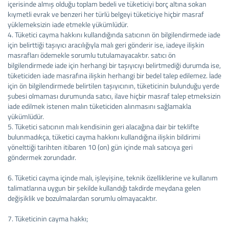
içerisinde almış olduğu toplam bedeli ve tüketiciyi borç altına sokan
kıymetli evrak ve benzeri her türlü belgeyi tüketiciye hiçbir masraf
yüklemeksizin iade etmekle yükümlüdür.
4. Tüketici cayma hakkını kullandığında satıcının ön bilgilendirmede iade
için belirttiği taşıyıcı aracılığıyla malı geri gönderir ise, iadeye ilişkin
masrafları ödemekle sorumlu tutulamayacaktır. satıcı ön
bilgilendirmede iade için herhangi bir taşıyıcıyı belirtmediği durumda ise,
tüketiciden iade masrafına ilişkin herhangi bir bedel talep edilemez. İade
için ön bilgilendirmede belirtilen taşıyıcının, tüketicinin bulunduğu yerde
şubesi olmaması durumunda satıcı, ilave hiçbir masraf talep etmeksizin
iade edilmek istenen malın tüketiciden alınmasını sağlamakla
yükümlüdür.
5. Tüketici satıcının malı kendisinin geri alacağına dair bir teklifte
bulunmadıkça, tüketici cayma hakkını kullandığına ilişkin bildirimi
yönelttiği tarihten itibaren 10 (on) gün içinde malı satıcıya geri
göndermek zorundadır.
6. Tüketici cayma içinde malı, işleyişine, teknik özelliklerine ve kullanım
talimatlarına uygun bir şekilde kullandığı takdirde meydana gelen
değişiklik ve bozulmalardan sorumlu olmayacaktır.
7. Tüketicinin cayma hakkı;