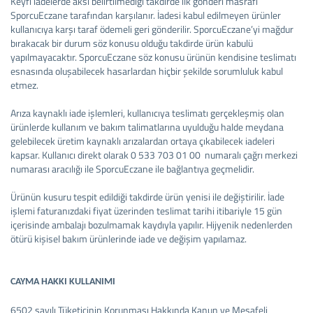
​Keyfi iadelerde aksi belirtilmediği takdirde ilk gönderi masrafı
SporcuEczane tarafından karşılanır. İadesi kabul edilmeyen ürünler
kullanıcıya karşı taraf ödemeli geri gönderilir. SporcuEczane’yi mağdur
bırakacak bir durum söz konusu olduğu takdirde ürün kabulü
yapılmayacaktır. SporcuEczane söz konusu ürünün kendisine teslimatı
esnasında oluşabilecek hasarlardan hiçbir şekilde sorumluluk kabul
etmez.
Arıza kaynaklı iade işlemleri, kullanıcıya teslimatı gerçekleşmiş olan
ürünlerde kullanım ve bakım talimatlarına uyulduğu halde meydana
gelebilecek üretim kaynaklı arızalardan ortaya çıkabilecek iadeleri
kapsar. Kullanıcı direkt olarak 0 533 703 01 00 numaralı çağrı merkezi
numarası aracılığı ile SporcuEczane ile bağlantıya geçmelidir.
Ürünün kusuru tespit edildiği takdirde ürün yenisi ile değiştirilir. İade
işlemi faturanızdaki fiyat üzerinden teslimat tarihi itibariyle 15 gün
içerisinde ambalajı bozulmamak kaydıyla yapılır. Hijyenik nedenlerden
ötürü kişisel bakım ürünlerinde iade ve değişim yapılamaz.
CAYMA HAKKI KULLANIMI
6502 sayılı Tüketicinin Korunması Hakkında Kanun ve Mesafeli