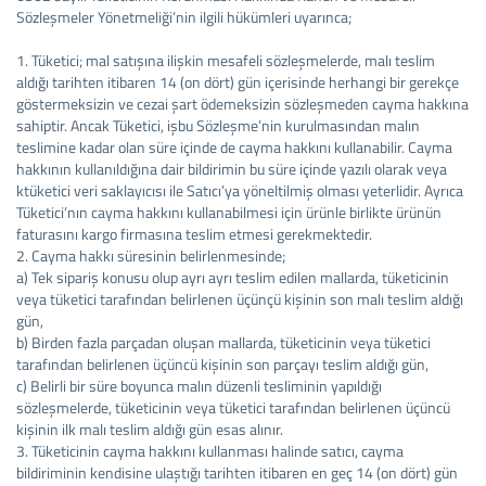
Sözleşmeler Yönetmeliği’nin ilgili hükümleri uyarınca;
1. Tüketici; mal satışına ilişkin mesafeli sözleşmelerde, malı teslim
aldığı tarihten itibaren 14 (on dört) gün içerisinde herhangi bir gerekçe
göstermeksizin ve cezai şart ödemeksizin sözleşmeden cayma hakkına
sahiptir. Ancak Tüketici, işbu Sözleşme’nin kurulmasından malın
teslimine kadar olan süre içinde de cayma hakkını kullanabilir. Cayma
hakkının kullanıldığına dair bildirimin bu süre içinde yazılı olarak veya
ktüketici veri saklayıcısı ile Satıcı’ya yöneltilmiş olması yeterlidir. Ayrıca
Tüketici’nın cayma hakkını kullanabilmesi için ürünle birlikte ürünün
faturasını kargo firmasına teslim etmesi gerekmektedir.
2. Cayma hakkı süresinin belirlenmesinde;
a) Tek sipariş konusu olup ayrı ayrı teslim edilen mallarda, tüketicinin
veya tüketici tarafından belirlenen üçünçü kişinin son malı teslim aldığı
gün,
b) Birden fazla parçadan oluşan mallarda, tüketicinin veya tüketici
tarafından belirlenen üçüncü kişinin son parçayı teslim aldığı gün,
c) Belirli bir süre boyunca malın düzenli tesliminin yapıldığı
sözleşmelerde, tüketicinin veya tüketici tarafından belirlenen üçüncü
kişinin ilk malı teslim aldığı gün esas alınır.
3. Tüketicinin cayma hakkını kullanması halinde satıcı, cayma
bildiriminin kendisine ulaştığı tarihten itibaren en geç 14 (on dört) gün