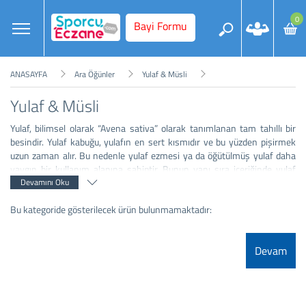
0
Bayi Formu
ANASAYFA
Ara Öğünler
Yulaf & Müsli
Yulaf & Müsli
Yulaf, bilimsel olarak “Avena sativa” olarak tanımlanan tam tahıllı bir
besindir. Yulaf kabuğu, yulafın en sert kısmıdır ve bu yüzden pişirmek
uzun zaman alır. Bu nedenle yulaf ezmesi ya da öğütülmüş yulaf daha
yaygın bir kullanım alanına sahiptir. Bunun yanı sıra içeriğinde yulaf
barındıran müsli ve gevrek kalori değerleri düşük besinler arasında yer
Devamını Oku
alır. Yulaf & Müsli ürünlerini en uygun fiyatlarla satın alabilirsiniz.
Bu kategoride gösterilecek ürün bulunmamaktadır:
Devam