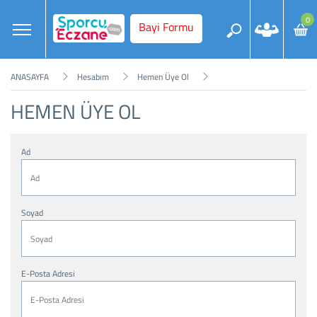
0
Bayi Formu
ANASAYFA
Hesabım
Hemen Üye Ol
HEMEN ÜYE OL
Ad
Soyad
E-Posta Adresi