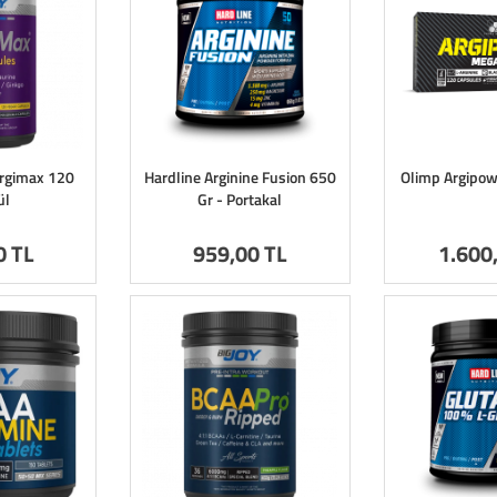
Argimax 120
Hardline Arginine Fusion 650
Olimp Argipo
ül
Gr - Portakal
0 TL
959
,00 TL
1.600