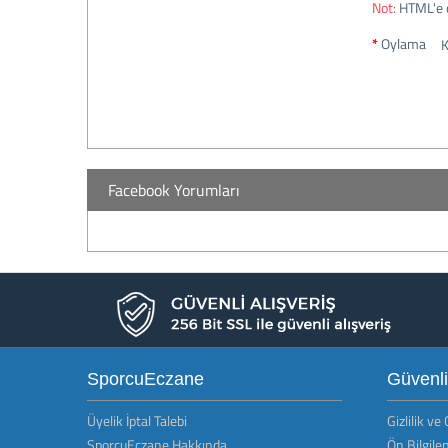
Not:
HTML'e 
Oylama
K
Facebook Yorumları
SporcuEczane
Güvenl
Üyelik İptal Talebi
Gizlilik ve
SporcuEczane Hakkında
Ön Bilgil