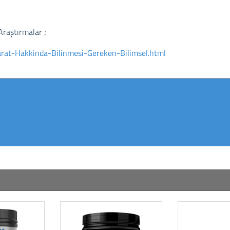
Araştırmalar ;
arat-Hakkinda-Bilinmesi-Gereken-Bilimsel.html