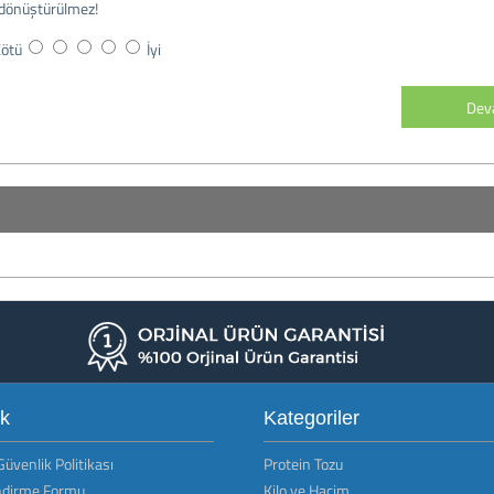
dönüştürülmez!
ötü
İyi
De
ik
Kategoriler
 Güvenlik Politikası
Protein Tozu
endirme Formu
Kilo ve Hacim