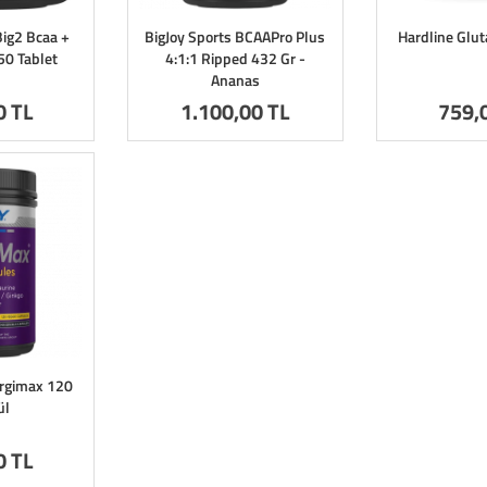
Big2 Bcaa +
BigJoy Sports BCAAPro Plus
Hardline Glu
50 Tablet
4:1:1 Ripped 432 Gr -
Ananas
0 TL
1.100
,00 TL
759
,
Argimax 120
ül
0 TL