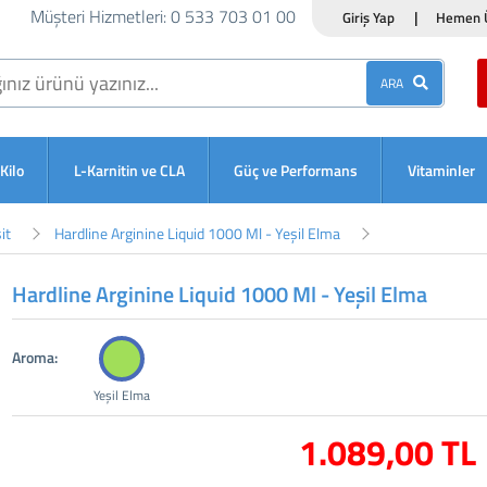
Müşteri Hizmetleri: 0 533 703 01 00
|
Giriş Yap
Hemen Ü
ARA
Kilo
L-Karnitin ve CLA
Güç ve Performans
Vitaminler
it
Hardline Arginine Liquid 1000 Ml - Yeşil Elma
Hardline Arginine Liquid 1000 Ml - Yeşil Elma
Aroma:
Yeşil Elma
1.089
,00 TL