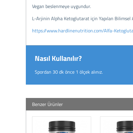
Vegan beslenmeye uygundur.
L-Arjinin Alpha Ketoglutarat için Yapılan Bilimsel 
https://www.hardlinenutrition.com/Alfa-Ketoglut
Nasıl Kullanılır?
Spordan 30 dk önce 1 ölçek alınız.
Benzer Ürünler