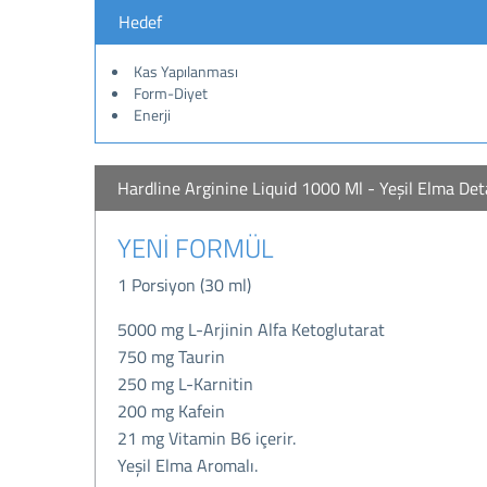
Hedef
Kas Yapılanması
Form-Diyet
Enerji
Hardline Arginine Liquid 1000 Ml - Yeşil Elma Det
YENİ FORMÜL
1 Porsiyon (30 ml)
5000 mg L-Arjinin Alfa Ketoglutarat
750 mg Taurin
250 mg L-Karnitin
200 mg Kafein
21 mg Vitamin B6 içerir.
Yeşil Elma Aromalı.