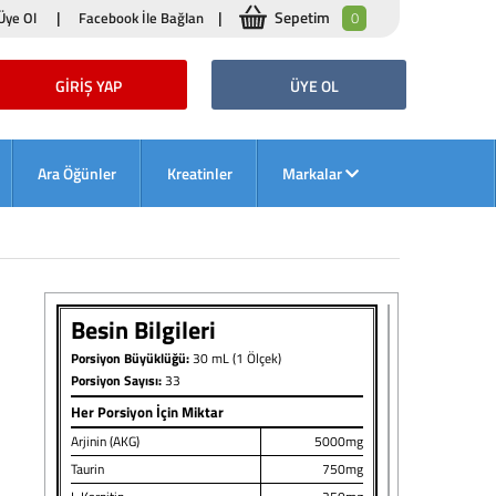
|
|
Sepetim
ye Ol
Facebook İle Bağlan
0
GİRİŞ YAP
ÜYE OL
Ara Öğünler
Kreatinler
Markalar
Besin Bilgileri
Porsiyon Büyüklüğü:
30 mL (1 Ölçek)
Porsiyon Sayısı:
33
Her Porsiyon İçin Miktar
Arjinin (AKG)
5000mg
Taurin
750mg