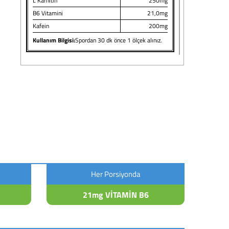
L Karnitin
250mg
B6 Vitamini
21,0mg
Kafein
200mg
Kullanım Bilgisi:
Spordan 30 dk önce 1 ölçek alınız.
Her Porsiyonda
21mg VİTAMİN B6