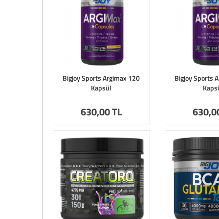
Bigjoy Sports Argimax 120
Bigjoy Sports 
Kapsül
Kaps
630
,00 TL
630
,0